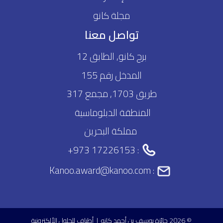
مجلة كانو
تواصل معنا
برج كانو, الطابق 12
المدخل رقم 155
طريق 1703, مجمع 317
المنطقة الدبلوماسية
مملكة البحرين
+973 17226153
:
Kanoo.award@kanoo.com
:
© 2026 جائزة يوسف بن أحمد كانو I
أطياف للحلول الألكترونية